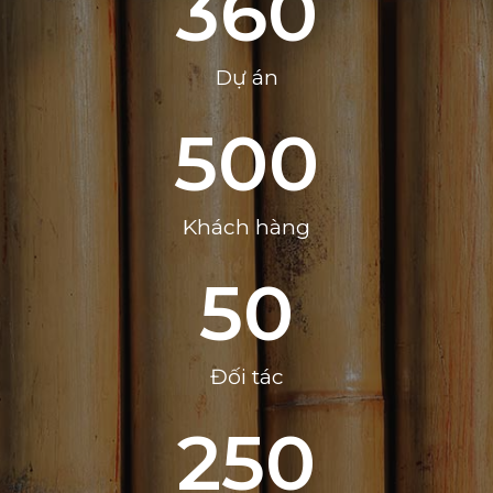
360
Dự án
500
Khách hàng
50
Đối tác
250