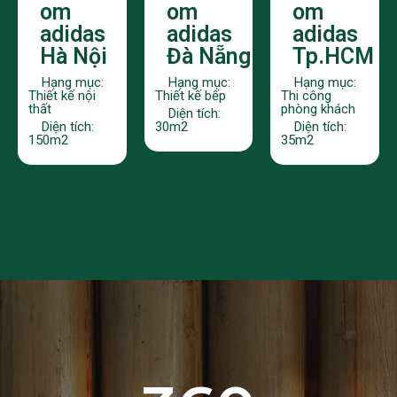
om
om
om
adidas
adidas
adidas
Hà Nội
Đà Nẵng
Tp.HCM
Hạng mục:
Hạng mục:
Hạng mục:
Thiết kế nội
Thiết kế bếp
Thi công
thất
phòng khách
Diện tích:
Diện tích:
30m2
Diện tích:
150m2
35m2